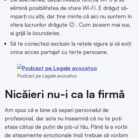
elimină posibilitatea de
share Wi-Fi
. E drăguț să-
mparți cu alții, dar ține minte că aici nu suntem în
sfera lucrurilor drăguțe 🙂 . Cum ziceam mai sus,
ai grijă la
boundaries
.
Să te conectezi exclusiv la rețele sigure și să eviți
orice acces partajat cu terțe persoane.
Podcast pe Legale avocatoo
Nicăieri nu-i ca la firmă
Am spus că e bine să separi personalul de
profesional, dar asta nu înseamnă că nu te poți
atașa câtuși de puțin de job-ul tău. Până la a vorbi
de atașamente emoționale însă trebuie să vorbim