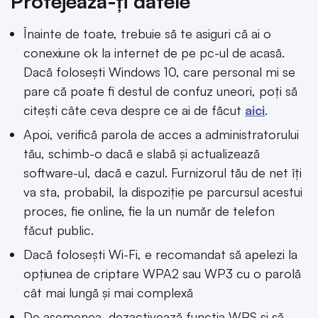
Protejează-ți datele
Înainte de toate, trebuie să te asiguri că ai o
conexiune ok la internet de pe pc-ul de acasă.
Dacă folosești Windows 10, care personal mi se
pare că poate fi destul de confuz uneori, poți să
citești câte ceva despre ce ai de făcut
aici
.
Apoi, verifică parola de acces a administratorului
tău, schimb-o dacă e slabă și actualizează
software-ul, dacă e cazul. Furnizorul tău de net îți
va sta, probabil, la dispoziție pe parcursul acestui
proces, fie online, fie la un număr de telefon
făcut public.
Dacă folosești Wi-Fi, e recomandat să apelezi la
opțiunea de criptare WPA2 sau WP3 cu o parolă
cât mai lungă și mai complexă
De asemenea, dezactivează funcția WPS și să