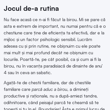
Jocul de-a rutina
Nu face acasă ce n-ai fi făcut la birou. Mi se pare că
asta e extrem de important, nu numai pentru că e o
chestiune care ține de eficiența ta efectivă, dar e la
mijloc și un factor psihologic sensibil. Lucrăm
adesea cu și prin rutine, ne obișnuim cu ele poate
mai mult și mai profund decât ne obișnuim cu
locurile. Poartă-te, pe cât posibil, ca și cum ai fi la
birou, nu în vacanța paradisiacă de dinainte de anu’
4 sau în ceva an sabatic.
Agață-te de chestii familiare, dar de chestiile
familiare care
parcă aduc a birou
, a dimineți
productive și raționale, nu a după-amiezi tandre,
odihnitoare, când peisajul parcă te cheamă să te
topești și tu în el.
Boundaries
! Ăsta e primul lucru de