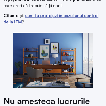
care cred că trebuie să ții cont.
Citește și
:
cum te protejezi în cazul unui control
de la ITM
?
Nu amesteca lucrurile