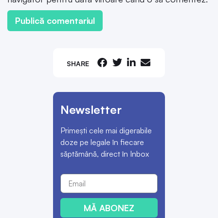
SHARE
Newsletter
Primești cele mai digerabile
doze pe legale în fiecare
săptămână, direct în Inbox
MĂ ABONEZ