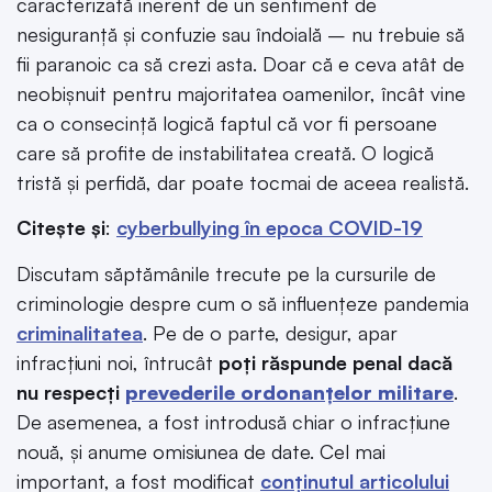
caracterizată inerent de un sentiment de
nesiguranță și confuzie sau îndoială – nu trebuie să
fii paranoic ca să crezi asta. Doar că e ceva atât de
neobișnuit pentru majoritatea oamenilor, încât vine
ca o consecință logică faptul că vor fi persoane
care să profite de instabilitatea creată. O logică
tristă și perfidă, dar poate tocmai de aceea realistă.
Citește și
:
cyberbullying în epoca COVID-19
Discutam săptămânile trecute pe la cursurile de
criminologie despre cum o să influențeze pandemia
criminalitatea
. Pe de o parte, desigur, apar
infracțiuni noi, întrucât
poți răspunde penal dacă
nu respecți
prevederile ordonanțelor militare
.
De asemenea, a fost introdusă chiar o infracțiune
nouă, și anume omisiunea de date. Cel mai
important, a fost modificat
conținutul articolului