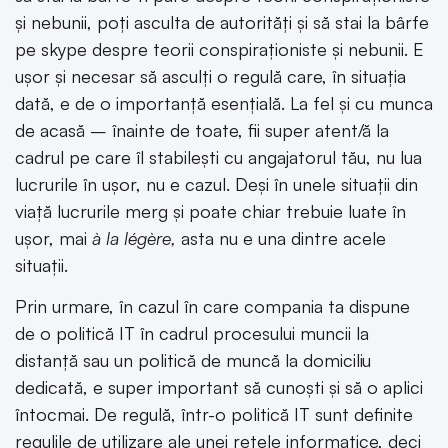
și nebunii, poți asculta de autorități și să stai la bârfe
pe skype despre teorii conspiraționiste și nebunii. E
ușor și necesar să asculți o regulă care, în situația
dată, e de o importanță esențială. La fel și cu munca
de acasă – înainte de toate, fii super atent/ă la
cadrul pe care îl stabilești cu angajatorul tău, nu lua
lucrurile în ușor, nu e cazul. Deși în unele situații din
viață lucrurile merg și poate chiar trebuie luate în
ușor, mai
à la légère,
asta nu e una dintre acele
situații.
Prin urmare, în cazul în care compania ta dispune
de o politică IT în cadrul procesului muncii la
distanță sau un politică de muncă la domiciliu
dedicată, e super important să cunoști și să o aplici
întocmai. De regulă, într-o politică IT sunt definite
regulile de utilizare ale unei rețele informatice, deci