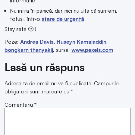
informatic
Nu intra în panică, dar nici nu uita că suntem,
totuși, într-o
stare de urgență
Stay safe 🙂 !
Poze:
Andrea Davis
,
Huseyn Kamaladdin
,
bongkarn thanyakij
, sursa:
www.pexels.com
Lasă un răspuns
Adresa ta de email nu va fi publicată.
Câmpurile
obligatorii sunt marcate cu
*
Comentariu
*