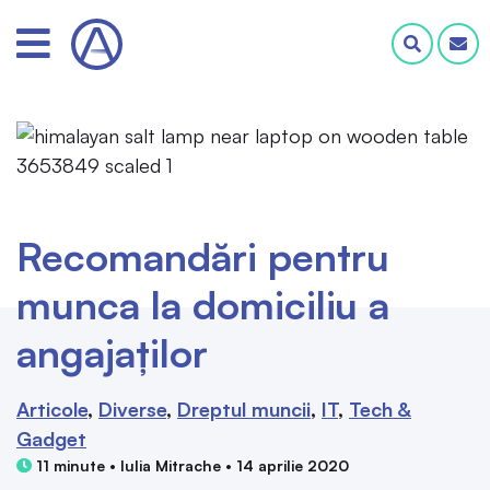
Recomandări pentru
munca la domiciliu a
angajaților
Articole
Diverse
Dreptul muncii
IT
Tech &
Gadget
11 minute • Iulia Mitrache • 14 aprilie 2020