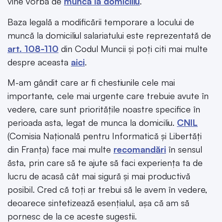
vine vorba de
munca la domiciliu
.
Baza legală a modificării temporare a locului de
muncă la domiciliul salariatului este reprezentată de
art. 108-110
din Codul Muncii și poți citi mai multe
despre aceasta
aici
.
M-am gândit care ar fi chestiunile cele mai
importante, cele mai urgente care trebuie avute în
vedere, care sunt prioritățile noastre specifice în
perioada asta, legat de munca la domiciliu.
CNIL
(Comisia Națională pentru Informatică și Libertăți
din Franța) face mai multe
recomandări
în sensul
ăsta, prin care să te ajute să faci experiența ta de
lucru de acasă cât mai sigură și mai productivă
posibil. Cred că toți ar trebui să le avem în vedere,
deoarece sintetizează esențialul, așa că am să
pornesc de la ce aceste sugestii.